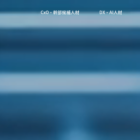
CxO・幹部候補人材
DX・AI人材