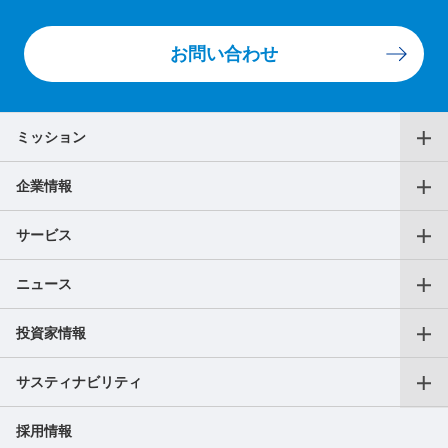
お問い合わせ
ミッション
企業情報
代表メッセージ
サービス
役員一覧
ニュース
仕事をお探しの個人の方
沿革
投資家情報
プレスリリース
転職支援サービス
アクセス
サスティナビリティ
会長CEOご挨拶
フリーランス向けサービス
AXIS Insights
採用情報
副業サービス
SDGｓへの取り組み
成長戦略