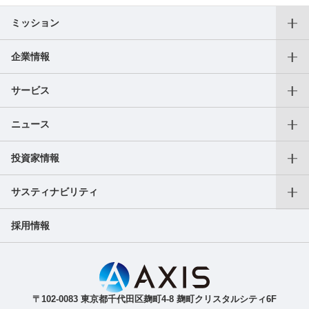
ミッション
企業情報
代表メッセージ
サービス
役員一覧
ニュース
仕事をお探しの個人の方
沿革
投資家情報
プレスリリース
転職支援サービス
アクセス
サスティナビリティ
会長CEOご挨拶
フリーランス向けサービス
AXIS Insights
採用情報
副業サービス
SDGｓへの取り組み
成長戦略
ガバナンス
IR最新ニュース（適時開示等）
ご人材をお探しの法人の方
〒102-0083 東京都千代田区麹町4-8 麹町クリスタルシティ6F
導入事例
IR関連資料（決算短信等）