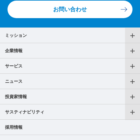
お問い合わせ
ミッション
企業情報
代表メッセージ
サービス
役員一覧
ニュース
仕事をお探しの個人の方
沿革
投資家情報
プレスリリース
転職支援サービス
アクセス
サスティナビリティ
会長CEOご挨拶
フリーランス向けサービス
AXIS Insights
採用情報
副業サービス
SDGｓへの取り組み
成長戦略