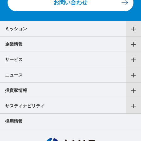
お問い合わせ
ミッション
企業情報
代表メッセージ
サービス
役員一覧
ニュース
仕事をお探しの個人の方
沿革
投資家情報
プレスリリース
転職支援サービス
アクセス
サスティナビリティ
会長CEOご挨拶
フリーランス向けサービス
AXIS Insights
採用情報
副業サービス
SDGｓへの取り組み
成長戦略
ガバナンス
IR最新ニュース（適時開示等）
ご人材をお探しの法人の方