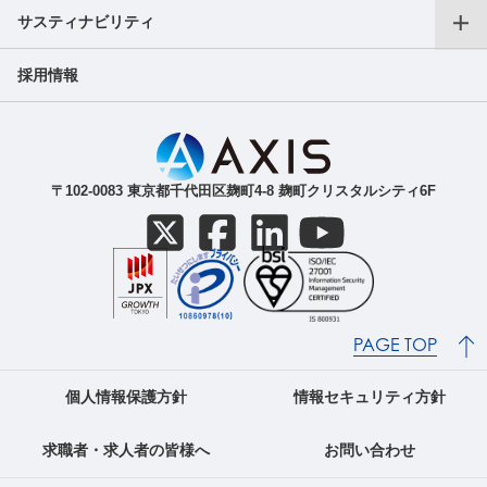
サスティナビリティ
会長CEOご挨拶
フリーランス向けサービス
AXIS Insights
採用情報
副業サービス
SDGｓへの取り組み
成長戦略
ガバナンス
IR最新ニュース（適時開示等）
ご人材をお探しの法人の方
〒102-0083 東京都千代田区麹町4-8 麹町クリスタルシティ6F
導入事例
IR関連資料（決算短信等）
株主・株式関連
PAGE TOP
個人情報保護方針
情報セキュリティ方針
求職者・求人者の皆様へ
お問い合わせ