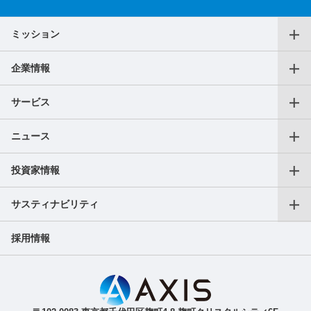
ミッション
企業情報
代表メッセージ
サービス
役員一覧
ニュース
仕事をお探しの個人の方
沿革
投資家情報
プレスリリース
転職支援サービス
アクセス
サスティナビリティ
会長CEOご挨拶
フリーランス向けサービス
AXIS Insights
採用情報
副業サービス
SDGｓへの取り組み
成長戦略
ガバナンス
IR最新ニュース（適時開示等）
ご人材をお探しの法人の方