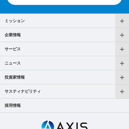
ミッション
企業情報
代表メッセージ
サービス
役員一覧
ニュース
仕事をお探しの個人の方
沿革
投資家情報
プレスリリース
転職支援サービス
アクセス
サスティナビリティ
会長CEOご挨拶
フリーランス向けサービス
AXIS Insights
採用情報
副業サービス
SDGｓへの取り組み
成長戦略
ガバナンス
IR最新ニュース（適時開示等）
ご人材をお探しの法人の方