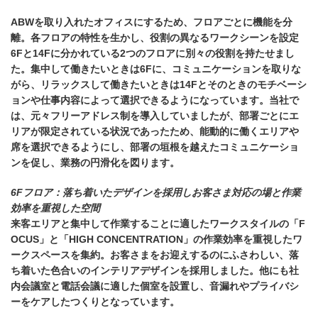
ABWを取り入れたオフィスにするため、フロアごとに機能を分
離。各フロアの特性を生かし、役割の異なるワークシーンを設定
6Fと14Fに分かれている2つのフロアに別々の役割を持たせまし
た。集中して働きたいときは6Fに、コミュニケーションを取りな
がら、リラックスして働きたいときは14Fとそのときのモチベーシ
ョンや仕事内容によって選択できるようになっています。当社で
は、元々フリーアドレス制を導入していましたが、部署ごとにエ
リアが限定されている状況であったため、能動的に働くエリアや
席を選択できるようにし、部署の垣根を越えたコミュニケーショ
ンを促し、業務の円滑化を図ります。
6Fフロア：落ち着いたデザインを採用しお客さま対応の場と作業
効率を重視した空間
来客エリアと集中して作業することに適したワークスタイルの「F
OCUS」と「HIGH CONCENTRATION」の作業効率を重視したワ
ークスペースを集約。お客さまをお迎えするのにふさわしい、落
ち着いた色合いのインテリアデザインを採用しました。他にも社
内会議室と電話会議に適した個室を設置し、音漏れやプライバシ
ーをケアしたつくりとなっています。