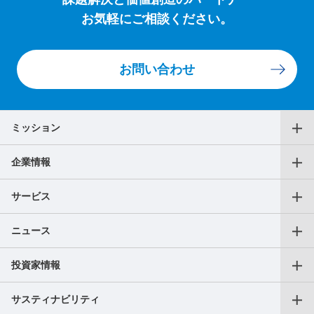
お気軽にご相談ください。
お問い合わせ
ミッション
企業情報
代表メッセージ
サービス
役員一覧
ニュース
仕事をお探しの個人の方
沿革
投資家情報
プレスリリース
転職支援サービス
アクセス
サスティナビリティ
会長CEOご挨拶
フリーランス向けサービス
AXIS Insights