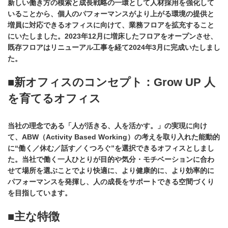
新しい働き方の模索と成長戦略の一環として人材採用を強化して
いることから、個人のパフォーマンスがより上がる環境の提供と
増員に対応できるオフィスに向けて、業務フロアを拡充すること
にいたしました。2023年12月に増床したフロアをオープンさせ、
既存フロアはリニューアル工事を経て2024年3月に完成いたしまし
た。
■新オフィスのコンセプト：Grow UP 人
を育てるオフィス
当社の理念である「人が活きる、人を活かす。」の実現に向け
て、ABW（Activity Based Working）の考えを取り入れた能動的
に“働く／休む／話す／くつろぐ”を選択できるオフィスとしまし
た。当社で働く一人ひとりが目的や気分・モチベーションに合わ
せて場所を選ぶことでより快適に、より健康的に、より効率的に
パフォーマンスを発揮し、人の成長をサポートできる空間づくり
を目指しています。
■主な特徴