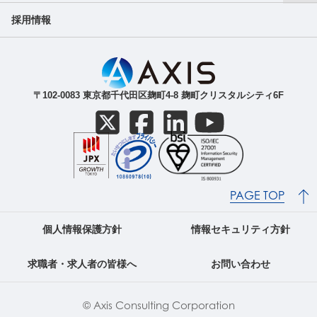
採用情報
副業サービス
SDGｓへの取り組み
成長戦略
ガバナンス
IR最新ニュース（適時開示等）
ご人材をお探しの法人の方
〒102-0083 東京都千代田区麹町4-8 麹町クリスタルシティ6F
導入事例
IR関連資料（決算短信等）
株主・株式関連
PAGE TOP
個人情報保護方針
情報セキュリティ方針
求職者・求人者の皆様へ
お問い合わせ
© Axis Consulting Corporation