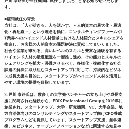
戸川 泰路氏が当社顧問に就任しましたことをお知らせいたしま
す。
■顧問就任の背景
当社は、「人が活きる、人を活かす。～人的資本の最大化・最適
化・再配置～」という理念を軸に、コンサルティングファームやI
T業界へのハイエンド人材領域における人材紹介とスキルシェアを
推進し、お客様の人的資本の課題解決に貢献してまいりました。
社会や産業が求める、高いレベルのスキルと豊富な経験を有する
ハイエンド人材の最適配置を一層推し進め、その能力とスキルの
シェアリングを拡大・浸透させるべく、多様化・複雑化する社会
課題の解決に取り組むスタートアップに対して、持続的なビジネ
ス成長支援を目的に、スタートアップがハイエンド人材を活用し
やすい環境の提供を目指しています。
江戸川 泰路氏は、数多くの大学発ベンチャーの立ち上げや成長支
援に関与された経験から、EDiX Professional Groupを2019年に
創業され、スタートアップ、大学・研究機関、VC、大手企業、地
方自治体向けのコンサルティングやスタートアップ向けCFO養成
プログラムなどを提供しています。スタートアップ支援、産学連
携、AIビジネス、オープンイノベーションなどに関連する知見や