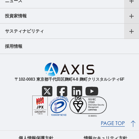
ニュース
仕事をお探しの個人の方
沿革
投資家情報
プレスリリース
転職支援サービス
アクセス
サスティナビリティ
会長CEOご挨拶
フリーランス向けサービス
AXIS Insights
採用情報
副業サービス
SDGｓへの取り組み
成長戦略
ガバナンス
IR最新ニュース（適時開示等）
ご人材をお探しの法人の方
〒102-0083 東京都千代田区麹町4-8 麹町クリスタルシティ6F
導入事例
IR関連資料（決算短信等）
株主・株式関連
PAGE TOP
個人情報保護方針
情報セキュリティ方針