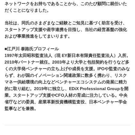
ネットワークをお持ちであることから、このたび顧問に就任いた
だくことになりました。
当社は、同氏のさまざまなご経験とご知見に基づく助言を受け、
スタートアップ支援や産学連携を目指し、当社の経営基盤の強化
および事業推進をしてまいります。
■江戸川 泰路氏プロフィール
1997年太田昭和監査法人（現 EY新日本有限責任監査法人）入所。
2010年パートナー就任。2003年より大学と包括契約を行うなど多
くの大学発ベンチャーの立ち上げや成長を支援。IPOや監査のみな
らず、わが国のイノベーション関連政策に数多く携わり、リスク
マネー供給環境の向上などベンチャーエコシステムの発展に精力
的に取り組む。2019年に独立し、EDiX Professional Groupを開
業。スタートアップ支援やCFO人材の育成に注力している。中央
省庁などの委員、産業革新投資機構監査役、日本ベンチャー学会
監事などを兼務。