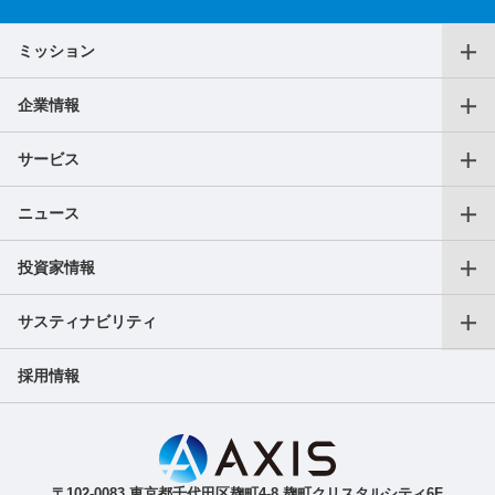
ミッション
企業情報
代表メッセージ
サービス
役員一覧
ニュース
仕事をお探しの個人の方
沿革
投資家情報
プレスリリース
転職支援サービス
アクセス
サスティナビリティ
会長CEOご挨拶
フリーランス向けサービス
AXIS Insights
採用情報
副業サービス
SDGｓへの取り組み
成長戦略
ガバナンス
IR最新ニュース（適時開示等）
ご人材をお探しの法人の方
〒102-0083 東京都千代田区麹町4-8 麹町クリスタルシティ6F