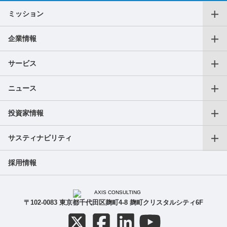
ミッション
企業情報
代表メッセージ
サービス
役員一覧
ニュース
仕事をお探しの個人の方
沿革
投資家情報
プレスリリース
転職支援サービス
アクセス
サスティナビリティ
会長CEOご挨拶
フリーランス向けサービス
AXIS Insights
採用情報
副業サービス
SDGｓへの取り組み
成長戦略
ガバナンス
IR最新ニュース（適時開示等）
ご人材をお探しの法人の方
〒102-0083 東京都千代田区麹町4-8 麹町クリスタルシティ6F
導入事例
IR関連資料（決算短信等）