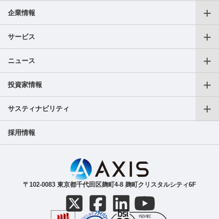
企業情報
代表メッセージ
サービス
役員一覧
ニュース
仕事をお探しの個人の方
沿革
投資家情報
プレスリリース
転職支援サービス
アクセス
サスティナビリティ
会長CEOご挨拶
フリーランス向けサービス
AXIS Insights
採用情報
副業サービス
SDGｓへの取り組み
成長戦略
ガバナンス
IR最新ニュース（適時開示等）
ご人材をお探しの法人の方
〒102-0083 東京都千代田区麹町4-8 麹町クリスタルシティ6F
導入事例
IR関連資料（決算短信等）
株主・株式関連